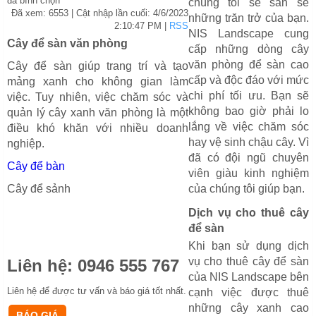
đã bình chọn
chúng tôi sẽ san sẻ
Đã xem: 6553
| Cật nhập lần cuối:
4/6/2023
những trăn trở của bạn.
2:10:47 PM
|
RSS
NIS Landscape cung
Cây để sàn văn phòng
cấp những dòng cây
văn phòng để sàn cao
Cây để sàn giúp trang trí và tạo
cấp và độc đáo với mức
mảng xanh cho không gian làm
chi phí tối ưu. Bạn sẽ
việc. Tuy nhiên, việc chăm sóc và
không bao giờ phải lo
quản lý cây xanh văn phòng là một
lắng về việc chăm sóc
điều khó khăn với nhiều doanh
hay vệ sinh chậu cây. Vì
nghiệp.
đã có đội ngũ chuyên
Cây để bàn
viên giàu kinh nghiệm
Cây để sảnh
của chúng tôi giúp bạn.
Dịch vụ cho thuê cây
để sàn
Khi bạn sử dụng dịch
vụ cho thuê cây để sàn
Liên hệ:
0946 555 767
của NIS Landscape bên
Liên hệ để được tư vấn và báo giá tốt nhất.
cạnh việc được thuê
những cây xanh cao