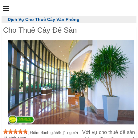
MENU
Dịch Vụ Cho Thuê Cây Văn Phòng
Cho thuê cây cảnh văn phòng - Trang trí cây văn phòng
0946
555 767
Cho Thuê Cây Để Sàn
Với vụ cho thuê để sàn
[
Điểm đánh giá
5
/5 ]
1
người