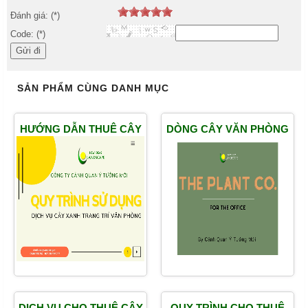
Đánh giá: (*)
Code: (*)
SẢN PHẨM CÙNG DANH MỤC
HƯỚNG DẪN THUÊ CÂY
DÒNG CÂY VĂN PHÒNG
CẢNH VĂN PHÒNG ĐƠN
ĐẸP
GIẢN
DỊCH VỤ CHO THUÊ CÂY
QUY TRÌNH CHO THUÊ