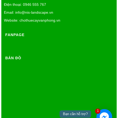
Điện thoại: 0946 555 767
Email:
info@nis-landscape.vn
Website: chothuecayvanphong.vn
FANPAGE
BẢN ĐỒ
1
Bạn cần hỗ trợ?