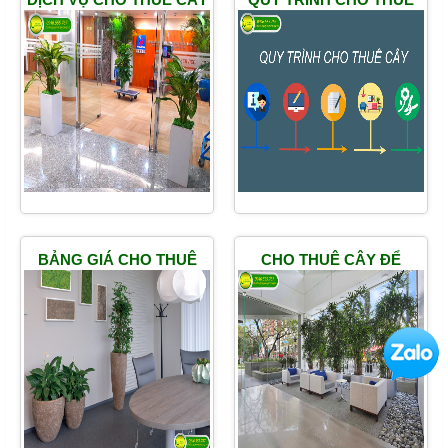
XANH TP HCM
CÂY
BẢNG GIÁ CHO THUÊ
CHO THUÊ CÂY ĐỂ
CÂY
SẢNH