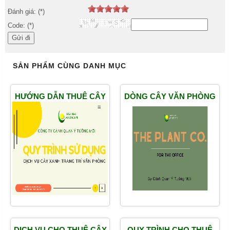
Đánh giá: (*)
Code: (*)
SẢN PHẨM CÙNG DANH MỤC
HƯỚNG DẪN THUÊ CÂY
DÒNG CÂY VĂN PHÒNG
CẢNH VĂN PHÒNG ĐƠN
ĐẸP
GIẢN
DỊCH VỤ CHO THUÊ CÂY
QUY TRÌNH CHO THUÊ