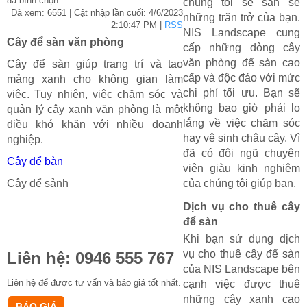
đã bình chọn
chúng tôi sẽ san sẻ
Đã xem: 6551
| Cật nhập lần cuối:
4/6/2023
những trăn trở của bạn.
2:10:47 PM
|
RSS
NIS Landscape cung
Cây để sàn văn phòng
cấp những dòng cây
văn phòng để sàn cao
Cây để sàn giúp trang trí và tạo
cấp và độc đáo với mức
mảng xanh cho không gian làm
chi phí tối ưu. Bạn sẽ
việc. Tuy nhiên, việc chăm sóc và
không bao giờ phải lo
quản lý cây xanh văn phòng là một
lắng về việc chăm sóc
điều khó khăn với nhiều doanh
hay vệ sinh chậu cây. Vì
nghiệp.
đã có đội ngũ chuyên
Cây để bàn
viên giàu kinh nghiệm
Cây để sảnh
của chúng tôi giúp bạn.
Dịch vụ cho thuê cây
để sàn
Khi bạn sử dụng dịch
vụ cho thuê cây để sàn
Liên hệ:
0946 555 767
của NIS Landscape bên
Liên hệ để được tư vấn và báo giá tốt nhất.
cạnh việc được thuê
những cây xanh cao