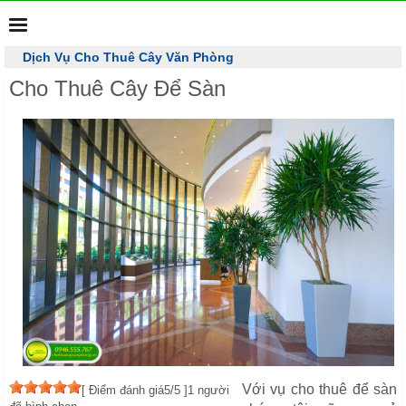
MENU
Dịch Vụ Cho Thuê Cây Văn Phòng
Cho thuê cây cảnh văn phòng - Trang trí cây văn phòng
0946
555 767
Cho Thuê Cây Để Sàn
Với vụ cho thuê để sàn
[
Điểm đánh giá
5
/5 ]
1
người