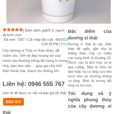
[
Điểm đánh giá
5
/5 ]
1
người
Đặc điểm của
đã bình chọn
dương xỉ thái
Đã xem: 3307
| Cật nhập lần cuối:
4/6/2023
3:00:28 PM
|
RSS
Dương xỉ thái là cây thân
thảo rất ngắn, gần như là
Cây dương xỉ Thái có thân thảo, dễ
không thân. Cây có chiều
chăm sóc. Với vẻ đẹp hoang sơ của
cao trung bình là khoảng 10-
mình cây thường trồng để trang trí trong
25cm. các lá đơn mọc so le
nhà, bàn làm việc… giúp gia chủ tinh
qua cuống. Mép lá khía tai
thần thoải mái, thanh lọc không khí
bèo hoặc rìa có răng cưa nhỏ
lượn tròn và thường không
có lông. Đỉnh lá tương đối
Liên hệ:
0946 555 767
rộng và hơi tròn.
Tác dụng và ý
Liên hệ để được tư vấn và báo giá tốt nhất.
nghĩa phong thủy
của cây dương xỉ
thái