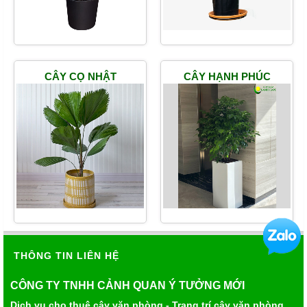
CÂY CỌ NHẬT
CÂY HẠNH PHÚC
THÔNG TIN LIÊN HỆ
CÔNG TY TNHH CẢNH QUAN Ý TƯỞNG MỚI
Dịch vụ cho thuê cây văn phòng - Trang trí cây văn phòng