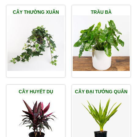
CÂY THƯỜNG XUÂN
TRẦU BÀ
PHILODENDRON BURLE
MARX
CÂY HUYẾT DỤ
CÂY ĐẠI TƯỚNG QUÂN