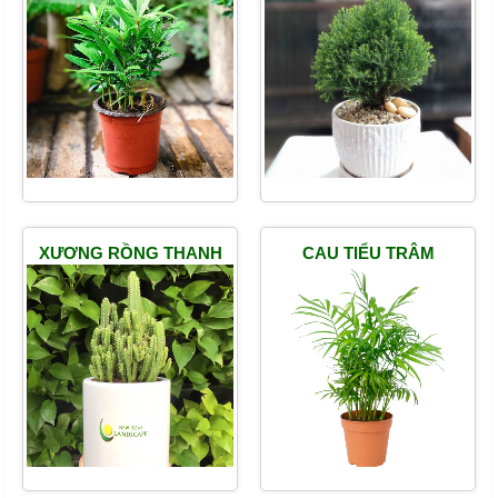
XƯƠNG RỒNG THANH
CAU TIỂU TRÂM
SƠN